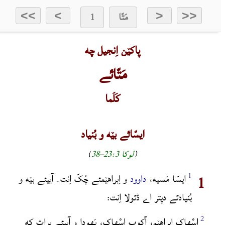
مَتّا
1
>>
>
<
<<
پاکێن اِنجیل چه
مَتّائے
کَلَما
ایسّائے بێه و بُنیاد
(
لوکا 3‏:23‏–38
)
1
ایسّا مَسیه،
داوود
و اِبراهێمئے چُکّ اِنت.
آییئے بێه و
بُنیادئے دپتر اے ڈئولا اِنت:
اِسْهاکِ اِبراهێم، آکوبِ اِسْهاک، یَهودا و آییئے برات که