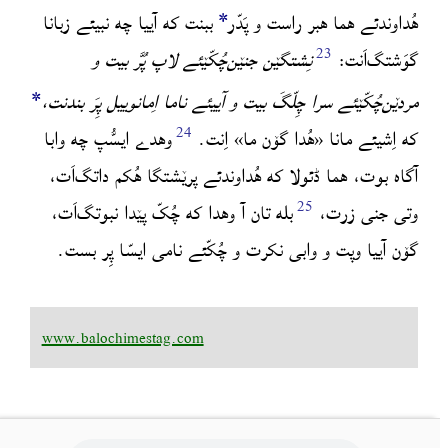
*
هُداوندئے هما هبر راست و پَدّر
ببنت که آییا چه نبیئے زبانا
گوَشتگ‌اَنت:
نِشتگێن جنێن‌چُکّێئے لاپ پُرَّ بیت و
*
مردێن‌چُکّێئے سرا چِلّگَ بیت و آییئے ناما اِمانوییل پِرَ بندنت،
که اِشیئے مانا «هُدا گۆن ما» اِنت.
وهدے ایسُّپ چه وابا
آگاه بوت، هما ڈئولا که هُداوندئے پرێشتگا هُکم داتگ‌اَت،
وتی جنی زرت،
بله تان آ وهدا که چُکّ پێدا نبوتگ‌اَت،
گۆن آییا وپت و وابی نکرت و چُکّئے نامی ایسّا پِر بست.
www.balochimestag.com