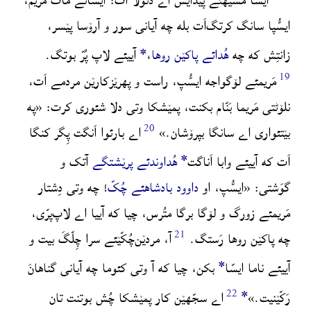
ایسّا مَسیهئے پێدایش اے ڈئولا اَت:
ایسّائے مات مَریم،
ایسُّپا سانگ کرتگ‌اَت بله چه آیانی سور و آرۆسا پێسر،
*
زانتِش که چه
هُدائے پاکێن روها
،
آییئے لاپ پُرّ بوتگ.
مَریمئے لۆگواجه ایسُّپ، راست و پهرێزکارێن مردمے اَت،
نلۆٹتی مَریما بَنّام بکنت، پمێشکا وتی دلا شئوری کرت:
«په
بێتئواری اے سانگا بپرۆشان.»
اے بارئوا اَنگت پِگر کنگا
*
اَت که آییئے وابا اَناگت
هُداوندئے
پرێشتگے
آتک و
گوَشتی:
«ایسُّپ، او
داوود بادشاهئے چُکّ
!
چه وتی دِشتار
مَریمئے زورگ و لۆگا برگا متُرس، چیا که آییا اے لاپ‌پرّی،
چه پاکێن روها رَستگ.
آ، مردێن‌چُکّێئے سرا چِلّگَ بیت و
*
آییئے ناما ایسّا
بکن، چیا که آ وتی کئوما چه آیانی گناهانَ
*
رَکّێنیت.»
اے سجّهێن کار پمێشکا چُش بوتنت تان