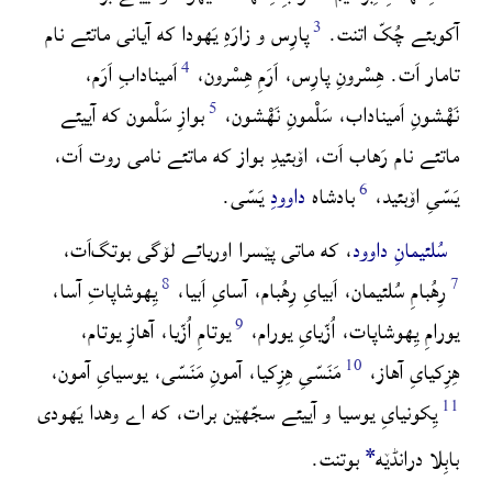
آکوبئے چُکّ اتنت.
پارِس و زارَهِ یَهودا که آیانی ماتئے نام
تامار اَت.
هِسْرونِ پارِس، اَرَمِ هِسْرون،
اَمینادابِ اَرَم،
نَهْشونِ اَمیناداب، سَلْمونِ نَهْشون،
بوازِ سَلْمون که آییئے
ماتئے نام رَهاب اَت، اۆبئیدِ بواز که ماتئے نامی روت اَت،
یَسّیِ اۆبئید،
بادشاه
داوودِ
یَسّی.
سُلئیمانِ
داوود
، که ماتی پێسرا اوریائے لۆگی بوتگ‌اَت،
رِهُبامِ سُلئیمان، اَبیایِ رِهُبام، آسایِ اَبیا،
یِهوشاپاتِ آسا،
یورامِ یِهوشاپات، اُزّیایِ یورام،
یوتامِ اُزّیا، آهازِ یوتام،
هِزِکیایِ آهاز،
مَنَسّیِ هِزِکیا، آمونِ مَنَسّی، یوسیایِ آمون،
یِکونیایِ یوسیا و آییئے سجّهێن برات، که اے وهدا یَهودی
*
بابِلا درانڈێه
بوتنت.