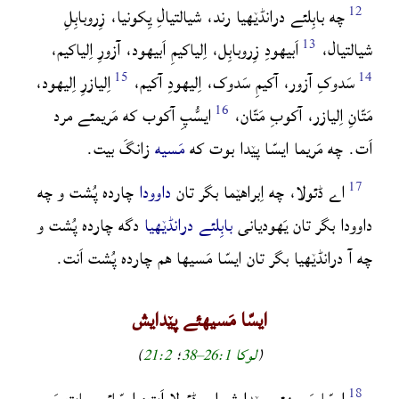
چه بابِلئے درانڈێهیا رند، شیالتیالِ یِکونیا، زِروبابِلِ
شیالتیال،
اَبیهودِ زِروبابِل، اِلیاکیمِ اَبیهود، آزورِ اِلیاکیم،
سَدوکِ آزور، آکیمِ سَدوک، اِلیهودِ آکیم،
اِلیازرِ اِلیهود،
مَتّانِ اِلیازر، آکوبِ مَتّان،
ایسُّپِ آکوب که مَریمئے مرد
اَت.
چه مَریما ایسّا پێدا بوت که
مَسیه
زانگَ بیت.
اے ڈئولا، چه اِبراهێما بگر تان
داوودا
چارده پُشت و چه
داوودا بگر تان یَهودیانی
بابِلئے درانڈێهیا
دگه چارده پُشت و
چه آ درانڈێهیا بگر تان ایسّا مَسیها هم چارده پُشت اَنت.
ایسّا مَسیهئے پێدایش
(
لوکا 1‏:26‏–38
؛
2‏:21
)