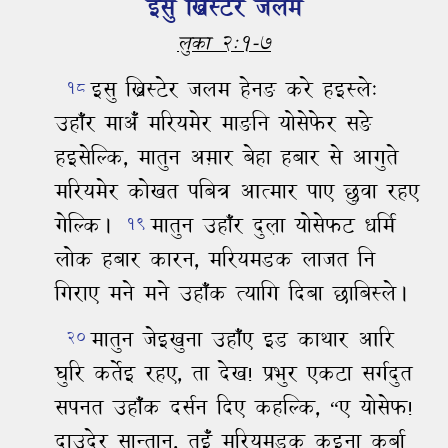
इसु ख्रिस्‍टेर जलम
लुका २:१-७
इसु ख्रिस्‍टेर जलम हेनङ करे हइस्‍ले:
१८
उहाँर माअँ मरियमेर माङनि योसेफेर सङे
हइसेल्‍कि,
मातुन अम़ार बेहा हबार से आगुते
मरियमेर कोखत पबित्र आत्‍मार पाए छुवा रहए
गेल्‍कि।
मातुन उहाँर दुल़ा योसेफट धर्मि
१९
लोक हबार कारन,
मरियमडक लाजत नि
गिराए मने मने उहाँक त्‍यागि दिबा छाबिस्‍ले।
मातुन जेइखुना उहाँए इड काथार आरि
२०
घुरि कर्तेइ रहए,
ता देख!
प्रभुर एकटा सर्गदुत
सपनत उहाँक दर्सन दिए कहल्‍कि,
“ए योसेफ!
दाउदेर सान्‍तान,
तुइँ मरियमडक कइना कर्बा