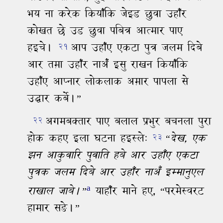
भय ना करेक कियाँकि जेइड छुवा उहाँर
कोखत छे उड छुवा पबित्र आत्‍मार पाए
हइचे।
आप उहाँए एकटा पुत्र जलम दिबे
२१
आर तम़ा उहाँर नाअँ इसु राखन कियाँकि
उहाँए आप्‍नार लोकलाक अम़ार पापला से
उद्धार कर्बे।”
अगमबक्‍तार पाए बलाल प्रभुर बचनला पुरा
२२
होक कहए इला घटना हइस्‍ले:
“देख,
एक
२३
झन आकुवारि पुवाति हबे आर उहाँए एकटा
पुत्रक जलम दिबे आर उहाँर नाअँ इम्‍मानुएल
a
राखाल जाबे।”
याहाँर माने हए,
“परमेस्‍वरट
हामार सङे।”