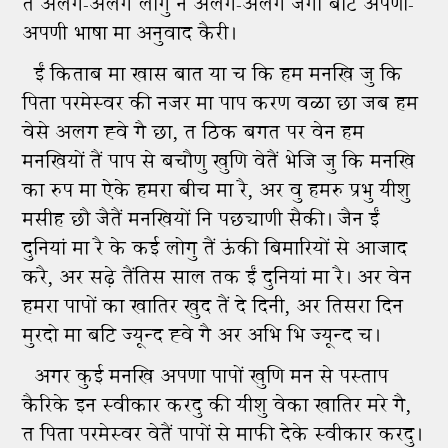
तैं अलग-अलग लोगु न अलग-अलग जगा बटि अपणी-
अपणी भाषा मा अनुवाद कैरी।
ईं किताब मा खास बात या च कि हम मनखि जु कि
पिता परमेस्वर की नजर मा पाप करण वळा छा जब हम
वेसे अलग ह्‍वे गै छा, त ठिक बगत पर वेन हम
मनखियों तैं पाप से बचौणु खुणि वेतैं भेजि जु कि मनखि
का रुप मा ऐके हमरा बीच मा रै, अर वु हमरु प्रभु यीशु
मसीह छौ जैतैं मनखियों नि पछ्याणी सैकी। जैन ईं
दुनियां मा रै के कई लोगु तैं ऊंकी बिमारियों से आजाद
करै, अर सढ़े तैंतिस साल तक ईं दुनियां मा रै। अर वेन
हमरा पापों का खातिर खुद तैं दे दिनी, अर तिसरा दिन
मुरदो मा बटि ज्यून्द ह्‍वे गै अर अभि भि ज्यून्द च।
अगर कुई मनखि अपणा पापों खुणि मन से पस्ताप
कैरिके इन स्वीकार करदु की यीशु वेका खातिर मरे गै,
त पिता परमेस्वर वेतैं पापों से माफी देके स्वीकार करदु।