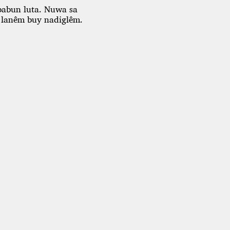
babun luta.
Nuwa sa
 lanêm buy nadiglêm.