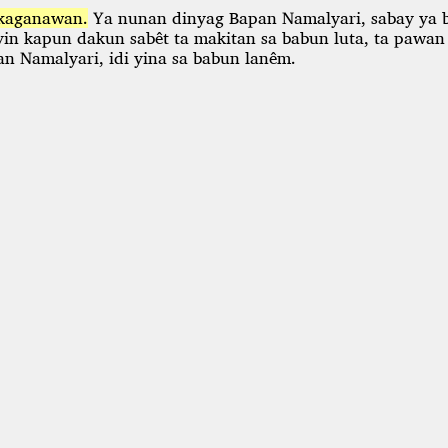
 kaganawan.
Ya nunan dinyag Bapan Namalyari,
sabay ya 
yin kapun dakun sabêt ta makitan sa babun luta,
ta pawan
an Namalyari,
idi yina sa babun lanêm.