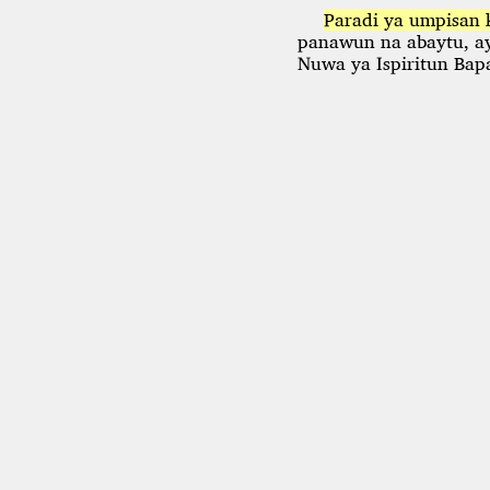
Paradi ya umpisan
panawun na abaytu,
a
Nuwa ya Ispiritun Bap