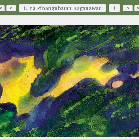
1. Ya Pinangubatan Kaganawan
1
<
<
>